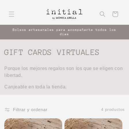
Ir
directamente
al contenido
Carrito
Bolsos artesanales para acompañarte todos los
días
C
GIFT CARDS VIRTUALES
o
Porque los mejores regalos son los que se eligen con
l
libertad.
e
Canjeable en toda la tienda.
c
c
Filtrar y ordenar
4 productos
i